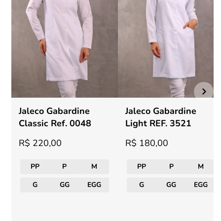
Jaleco Gabardine
Jaleco Gabardine
Classic Ref. 0048
Light REF. 3521
R$ 220,00
R$ 180,00
PP
P
M
PP
P
M
G
GG
EGG
G
GG
EGG