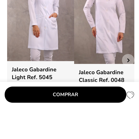
Jaleco Gabardine
Jaleco Gabardine
Light Ref. 5045
Classic Ref. 0048
R$ 180,00
R$ 220,00
COMPRAR
PP
P
M
PP
P
M
G
GG
EGG
G
GG
EGG